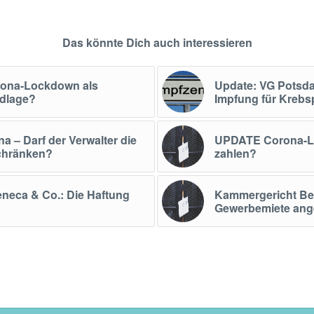
Das könnte Dich auch interessieren
rona-Lockdown als
Update: VG Potsda
ndlage?
Impfung für Krebsp
– Darf der Verwalter die
UPDATE Corona-Lo
chränken?
zahlen?
eneca & Co.: Die Haftung
Kammergericht Be
Gewerbemiete an