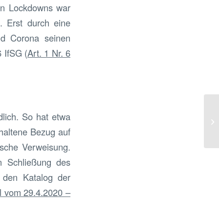
ten Lockdowns war
. Erst durch eine
and Corona seinen
 IfSG (
Art. 1 Nr. 6
dlich. So hat etwa
haltene Bezug auf
ische Verweisung.
n Schließung des
n den Katalog der
l vom 29.4.2020 –