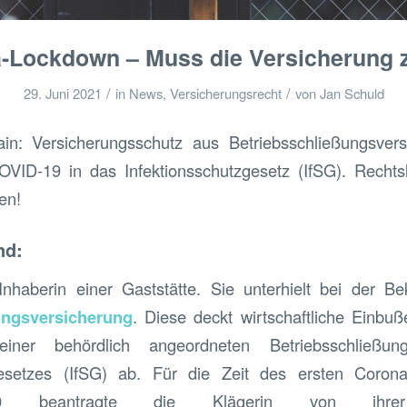
-Lockdown – Muss die Versicherung 
/
/
29. Juni 2021
in
News
,
Versicherungsrecht
von
Jan Schuld
in: Versicherungsschutz aus Betriebsschließungsvers
ID-19 in das Infektionsschutzgesetz (IfSG). Rechts
en!
nd:
Inhaberin einer Gaststätte. Sie unterhielt bei der B
ungsversicherung
. Diese deckt wirtschaftliche Einbu
iner behördlich angeordneten Betriebsschließu
zgesetzes (IfSG) ab. Für die Zeit des ersten Coro
.2020 beantragte die Klägerin von ihrer