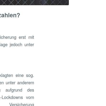
zahlen?
icherung erst mit
lage jedoch unter
eklagten eine sog.
ßen unter anderem
ng aufgrund des
na-Lockdowns vom
 Versicherung