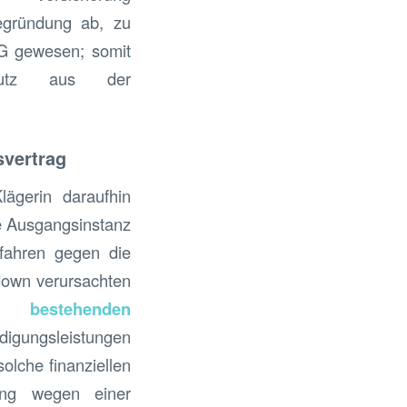
Begründung ab, zu
SG gewesen; somit
hutz aus der
svertrag
ägerin daraufhin
ie Ausgangsinstanz
fahren gegen die
down verursachten
bestehenden
igungsleistungen
olche finanziellen
ßung wegen einer