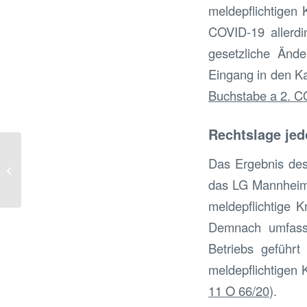
meldepflichtigen
COVID-19 allerdi
gesetzliche Ände
Eingang in den Ka
Buchstabe a 2. 
Rechtslage jed
Prämiensparverträge:
Das Ergebnis des 
BaFin nimmt Banken in
das LG Mannheim 
die Pflicht
meldepflichtige 
Demnach umfasse
Betriebs geführt
meldepflichtigen
11 O 66/20
).