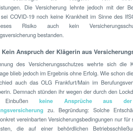
istungen. Die Versicherung lehnte jedoch mit der 
 sei COVID-19 noch keine Krankheit im Sinne des If
eses Risiko auch kein Versicherungssc
ngsversicherung bestanden.
 Kein Anspruch der Klägerin aus Versicherung
nung des Versicherungsschutzes wehrte sich die Kl
 Klage blieb jedoch im Ergebnis ohne Erfolg. Wie schon d
chied auch das OLG Frankfurt/Main im Berufungsver
iberin. Demnach stünden ihr wegen der durch den Lock
hen Einbußen
keine Ansprüche aus der 
ungsversicherung
zu. Begründung: Solche Entschäd
nkret vereinbarten Versicherungsbedingungen nur für s
isten, die auf einer behördlichen Betriebsschlie